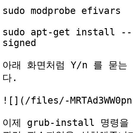
sudo modprobe efivars

sudo apt-get install --
signed

아래 화면처럼 Y/n 를 묻는
다.

![](/files/-MRTAd3WW0pn
이제 grub-install 명령