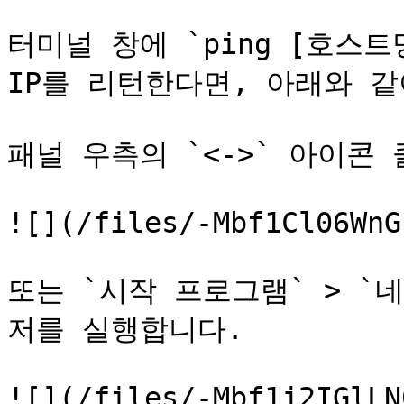
터미널 창에 `ping [호스트명
IP를 리턴한다면, 아래와 같
패널 우측의 `<->` 아이콘 
![](/files/-Mbf1Cl06WnG
또는 `시작 프로그램` > `
저를 실행합니다.

![](/files/-Mbf1j2IGlLN