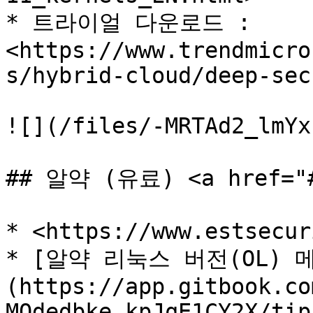
* 트라이얼 다운로드 : 
<https://www.trendmicro
s/hybrid-cloud/deep-sec
![](/files/-MRTAd2_lmYx
## 알약 (유료) <a href="#i
* <https://www.estsecur
* [알약 리눅스 버전(OL) 메뉴
(https://app.gitbook.co
MOdedbke_kpJqE1CY2X/tip