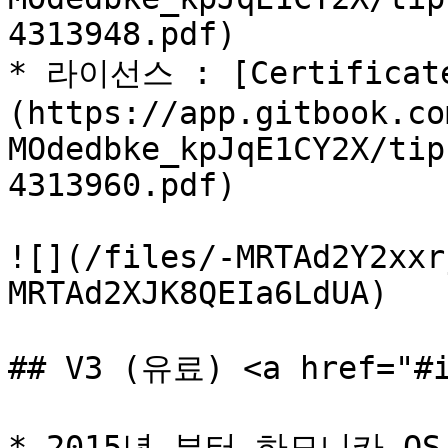
4313948.pdf)

* 라이선스 : [Certificat
(https://app.gitbook.co
MOdedbke_kpJqE1CY2X/tip
4313960.pdf)

![](/files/-MRTAd2Y2xxr
MRTAd2XJK8QEIa6LdUA)

## V3 (유료) <a href="#i
* 2015년 부터 하모니카 OS