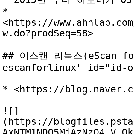
* 
<https://www.ahnlab.com
w.do?prodSeq=58>

## 이스캔 리눅스(eScan for 
escanforlinux" id="id-o
* <https://blog.naver.c
![]
(https://blogfiles.psta
AxNTM1NDQ5MjAzNzQ4.V_Ok