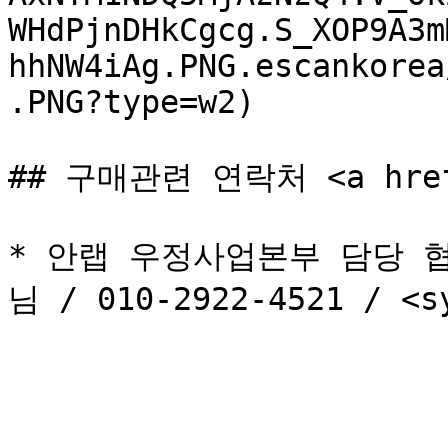
WHdPjnDHkCgcg.S_XOP9A3m
hhNW4iAg.PNG.escankorea
.PNG?type=w2)

## 구매관련 연락처 <a href="
* 안랩 우정사업본부 담당 