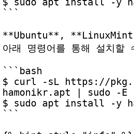
$ sudo apt install -y h
```

**Ubuntu**, **Linux
아래 명령어를 통해 설치할 수
```bash

$ curl -sL https://pkg.
hamonikr.apt | sudo -E 
$ sudo apt install -y h
```
