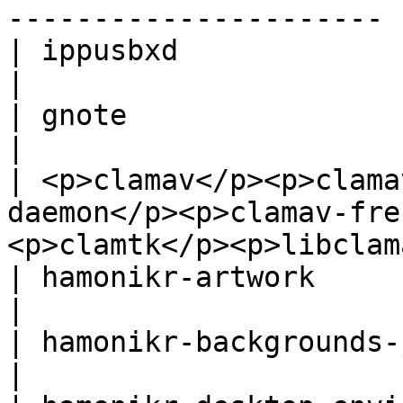
---------------------- |
| ippusbxd                                                                                                                 
|

| gnote                                                                                                                    
|

| <p>clamav</p><p>clama
daemon</p><p>clamav-fre
<p>clamtk</p><p>libclam
| hamonikr-artwork                                                                                                         
|

| hamonikr-backgrounds-jin                                                                                   
|
