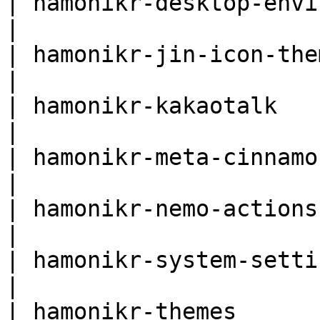
| hamonikr-desktop-environment                                                                
|

| hamonikr-jin-icon-theme                                                                                        
|

| hamonikr-kakaotalk                                                                                                       
|

| hamonikr-meta-cinnamon                                                                                              
|

| hamonikr-nemo-actions                                                                                                    
|

| hamonikr-system-settings                                                                                   
|

| hamonikr-themes                                                                                                          