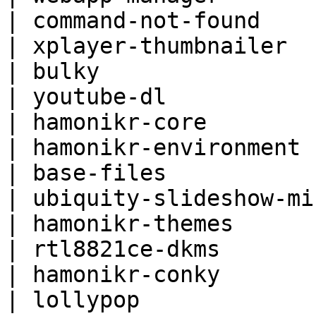
| command-not-found     
| xplayer-thumbnailer   
| bulky                 
| youtube-dl            
| hamonikr-core         
| hamonikr-environment  
| base-files            
| ubiquity-slideshow-min
| hamonikr-themes       
| rtl8821ce-dkms        
| hamonikr-conky        
| lollypop              