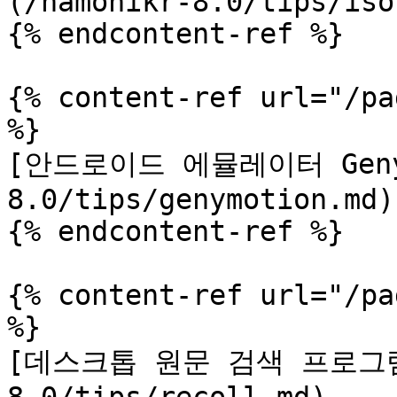
(/hamonikr-8.0/tips/iso
{% endcontent-ref %}

{% content-ref url="/pa
%}

[안드로이드 에뮬레이터 Genymo
8.0/tips/genymotion.md)

{% endcontent-ref %}

{% content-ref url="/pa
%}

[데스크톱 원문 검색 프로그램 r