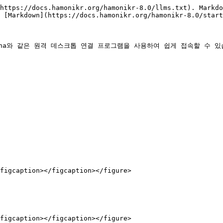
https://docs.hamonikr.org/hamonikr-8.0/llms.txt). Markdo
 [Markdown](https://docs.hamonikr.org/hamonikr-8.0/start
na와 같은 원격 데스크톱 연결 프로그램을 사용하여 쉽게 접속할 수 있습
figcaption></figcaption></figure>

figcaption></figcaption></figure>
