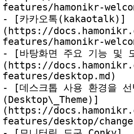
features/hamonikr-welco
- [카카오톡(kakaotalk)]
(https://docs.hamonikr.
features/hamonikr-welco
- [바탕화면 주요 기능 및 도구
(https://docs.hamonikr.
features/desktop.md)

- [데스크톱 사용 환경을 
(Desktop\_Theme)]
(https://docs.hamonikr.
features/desktop/change
- [모니터링 도구 Conky]