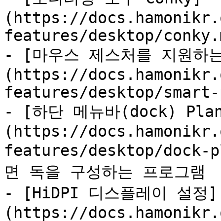
(https://docs.hamonikr.
features/desktop/conky.m
- [마우스 제스처를 지원하
(https://docs.hamonikr.
features/desktop/smart-
- [하단 메뉴바(dock) Plan
(https://docs.hamonikr.
features/desktop/doc
면 독을 구성하는 프로그램

- [HiDPI 디스플레이 설정]
(https://docs.hamonikr.