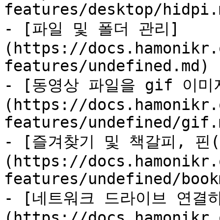
features/desktop/hidpi.m
- [파일 및 폴더 관리]
(https://docs.hamonikr.
features/undefined.md)

- [동영상 파일을 gif 이미
(https://docs.hamonikr.
features/undefined/gif.m
- [즐겨찾기 및 책갈피, 핀(b
(https://docs.hamonikr.
features/undefined/book
- [네트워크 드라이브 연결
(https://docs.hamonikr.