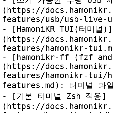
- [쓰기 가능한 부팅 USB 제작
(https://docs.hamonikr.
features/usb/usb-live-u
- [HamoniKR TUI(터미널)]
(https://docs.hamonikr.
features/hamonikr-tui.md
- [hamonikr-ff (fzf and
(https://docs.hamonikr.
features/hamonikr-tui/h
features.md): 터미널 파일
- [기본 터미널 Zsh 적용]
(https://docs.hamonikr.