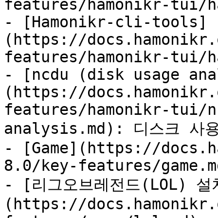
features/hamonikr-tui/h
- [Hamonikr-cli-tools]
(https://docs.hamonikr.
features/hamonikr-tui/h
- [ncdu (disk usage ana
(https://docs.hamonikr.
features/hamonikr-tui/n
analysis.md): 디스크 
- [Game](https://docs.h
8.0/key-features/game.md
- [리그오브레전드(LOL) 설
(https://docs.hamonikr.