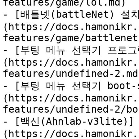
features/game/lol.md)

- [배틀넷(battleNet) 설
(https://docs.hamonikr.
features/game/battlenet.
- [부팅 메뉴 선택기 프로그
(https://docs.hamonikr.
features/undefined-2.md)
- [부팅 메뉴 선택기 boot-s
(https://docs.hamonikr.
features/undefined-2/bo
- [백신(Ahnlab-v3lite)]
(https://docs.hamonikr.