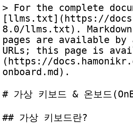
> For the complete docu
[llms.txt](https://docs
8.0/llms.txt). Markdown
pages are available by 
URLs; this page is avai
(https://docs.hamonikr.
onboard.md).

# 가상 키보드 & 온보드(OnBo
## 가상 키보드란?
