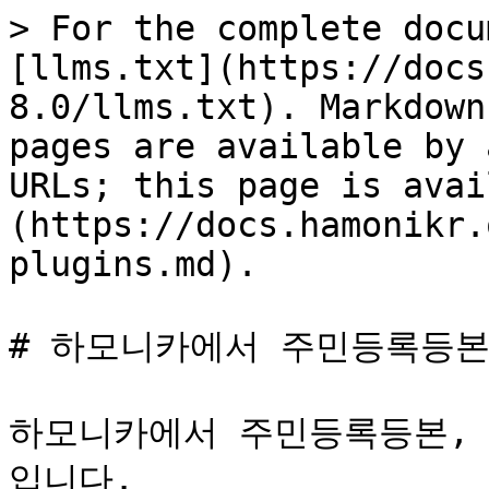
> For the complete docu
[llms.txt](https://docs
8.0/llms.txt). Markdown
pages are available by 
URLs; this page is avai
(https://docs.hamonikr.
plugins.md).

# 하모니카에서 주민등록등본
하모니카에서 주민등록등본,
입니다.
