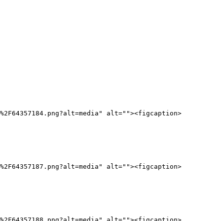
e%2F64357184.png?alt=media" alt=""><figcaption>
t%2F64357187.png?alt=media" alt=""><figcaption>
G%2F64357188.png?alt=media" alt=""><figcaption>