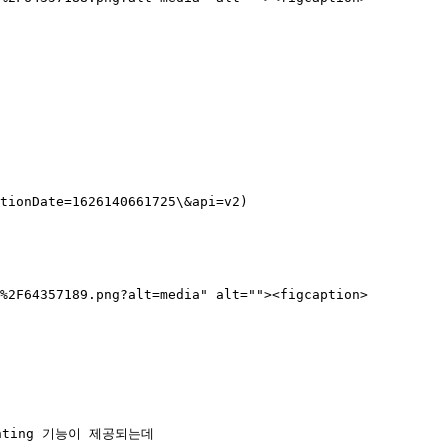
tionDate=1626140661725\&api=v2)

e%2F64357189.png?alt=media" alt=""><figcaption>
ting 기능이 제공되는데
