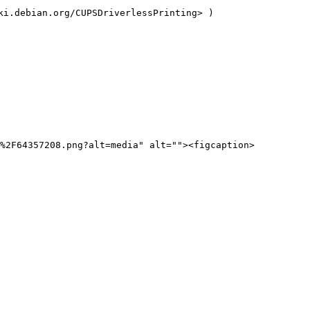
.org/CUPSDriverlessPrinting> )

T%2F64357208.png?alt=media" alt=""><figcaption>