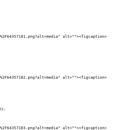
a%2F64357181.png?alt=media" alt=""><figcaption>
G%2F64357182.png?alt=media" alt=""><figcaption>
.

9%2F64357183.png?alt=media" alt=""><figcaption>