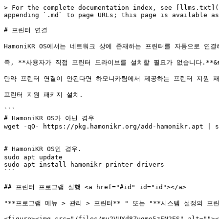
> For the complete documentation index, see [llms.txt](
appending `.md` to page URLs; this page is available as
# 프린터 연결

HamoniKR OS에서는 네트워크 상에 존재하는 프린터를 자동으로 연결해
즉, **사용자가 직접 프린터 드라이브를 설치할 필요가 없습니다.**&#x
만약 프린터 연결이 안된다면 하모니카팀에서 제공하는 프린터 지원 패키
프린터 지원 패키지 설치.

```

# HamoniKR OS가 아닌 경우 

wget -qO- https://pkg.hamonikr.org/add-hamonikr.apt | s
# HamoniKR OS인 경우.

sudo apt update

sudo apt install hamonikr-printer-drivers

```

## 프린터 프로그램 실행 <a href="#id" id="id"></a>

"**프로그램 메뉴 > 관리 > 프린터** " 또는 "**시스템 설정의 프린터*
<figure><img src="/files/my2VUYd8Zugmo5zEN2ES" alt=""><