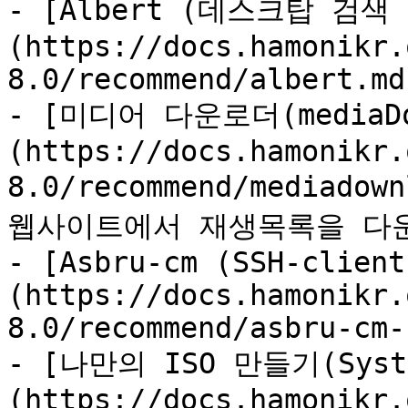
- [Albert (데스크탑 검색
(https://docs.hamonikr.
8.0/recommend/albert.md)
- [미디어 다운로더(mediaDo
(https://docs.hamonikr.
8.0/recommend/mediado
웹사이트에서 재생목록을 다운
- [Asbru-cm (SSH-client
(https://docs.hamonikr.
8.0/recommend/asbru-cm-
- [나만의 ISO 만들기(Syste
(https://docs.hamonikr.