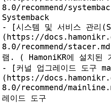
8.0/recommend/system
Systemback

- [시스템 및 서비스 관리(St
(https://docs.hamonikr.
8.0/recommend/stace
램. ( HamoniKR에 설치된
- [커널 업그레이드 도구 mai
(https://docs.hamonikr.
8.0/recommend/mainl