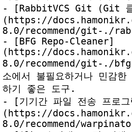
- [RabbitVCS Git (Gi
(https://docs.hamonikr.
8.0/recommend/git-./rab
- [BFG Repo-Cleaner]
(https://docs.hamonikr.
8.0/recommend/git-./bf
소에서 불필요하거나 민감한
하기 좋은 도구.

- [기기간 파일 전송 프로그램(
(https://docs.hamonikr.
8.0/recommend/warpinato