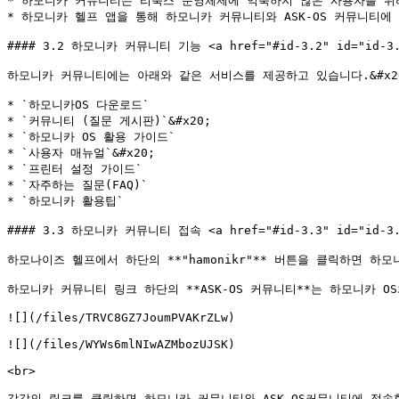
* 하모니카 커뮤니티는 리눅스 운영체제에 익숙하지 않은 사용자를 위해
* 하모니카 헬프 앱을 통해 하모니카 커뮤니티와 ASK-OS 커뮤니티에 접
#### 3.2 하모니카 커뮤니티 기능 <a href="#id-3.2" id="id-3.2
하모니카 커뮤니티에는 아래와 같은 서비스를 제공하고 있습니다.&#x20
* `하모니카OS 다운로드`

* `커뮤니티 (질문 게시판)`&#x20;

* `하모니카 OS 활용 가이드`

* `사용자 매뉴얼`&#x20;

* `프린터 설정 가이드`

* `자주하는 질문(FAQ)`

* `하모니카 활용팁`

#### 3.3 하모니카 커뮤니티 접속 <a href="#id-3.3" id="id-3.3
하모나이즈 헬프에서 하단의 **"hamonikr"** 버튼을 클릭하면 하모
하모니카 커뮤니티 링크 하단의 **ASK-OS 커뮤니티**는 하모니카 O
![](/files/TRVC8GZ7JoumPVAKrZLw)

![](/files/WYWs6mlNIwAZMbozUJSK)

<br>

각각의 링크를 클릭하면 하모니카 커뮤니티와 ASK-OS커뮤니티에 접속할 