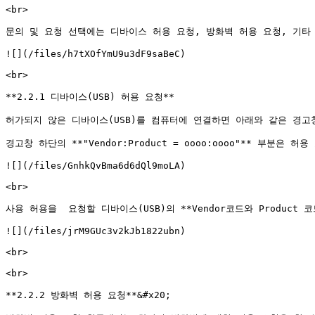
<br>

문의 및 요청 선택에는 디바이스 허용 요청, 방화벽 허용 요청, 기타 
![](/files/h7tXOfYmU9u3dF9saBeC)

<br>

**2.2.1 디바이스(USB) 허용 요청**

허가되지 않은 디바이스(USB)를 컴퓨터에 연결하면 아래와 같은 경고
경고창 하단의 **"Vendor:Product = oooo:oooo"** 부분은 
![](/files/GnhkQvBma6d6dQl9moLA)

<br>

사용 허용을  요청할 디바이스(USB)의 **Vendor코드와 Product 
![](/files/jrM9GUc3v2kJb1822ubn)

<br>

<br>

**2.2.2 방화벽 허용 요청**&#x20;
