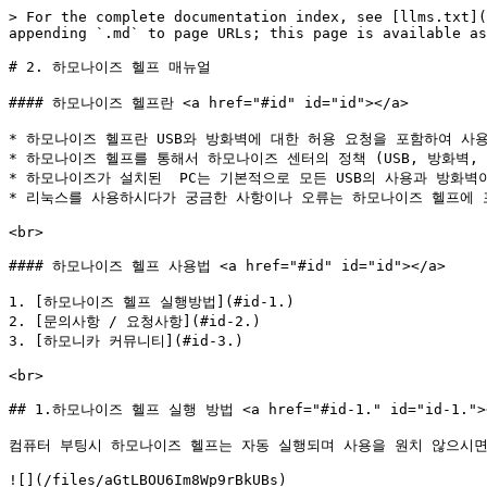
> For the complete documentation index, see [llms.txt](
appending `.md` to page URLs; this page is available as
# 2. 하모나이즈 헬프 매뉴얼

#### 하모나이즈 헬프란 <a href="#id" id="id"></a>

* 하모나이즈 헬프란 USB와 방화벽에 대한 허용 요청을 포함하여 사용
* 하모나이즈 헬프를 통해서 하모나이즈 센터의 정책 (USB, 방화벽, 
* 하모나이즈가 설치된  PC는 기본적으로 모든 USB의 사용과 방화벽
* 리눅스를 사용하시다가 궁금한 사항이나 오류는 하모나이즈 헬프에 포
<br>

#### 하모나이즈 헬프 사용법 <a href="#id" id="id"></a>

1. [하모나이즈 헬프 실행방법](#id-1.)

2. [문의사항 / 요청사항](#id-2.)

3. [하모니카 커뮤니티](#id-3.)

<br>

## 1.하모나이즈 헬프 실행 방법 <a href="#id-1." id="id-1."><
컴퓨터 부팅시 하모나이즈 헬프는 자동 실행되며 사용을 원치 않으시면 우
![](/files/aGtLBOU6Im8Wp9rBkUBs)
