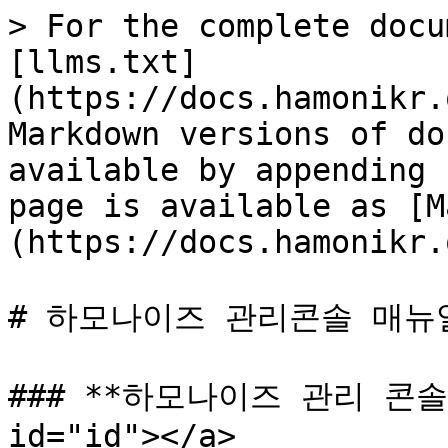
> For the complete docu
[llms.txt]
(https://docs.hamonikr.
Markdown versions of do
available by appending 
page is available as [M
(https://docs.hamonikr.
# 하모나이즈 관리콘솔 매뉴얼
### **하모나이즈 관리 콘솔 화
id="id"></a>
