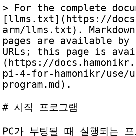
> For the complete docu
[llms.txt](https://docs
arm/llms.txt). Markdown
pages are available by 
URLs; this page is avai
(https://docs.hamonikr.
pi-4-for-hamonikr/use/u
program.md).

# 시작 프로그램

PC가 부팅될 때 실행되는 프