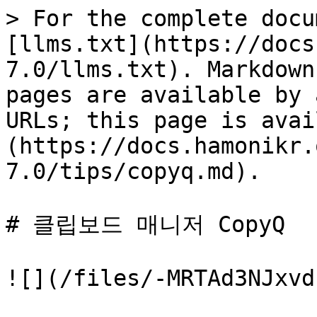
> For the complete docu
[llms.txt](https://docs
7.0/llms.txt). Markdown
pages are available by 
URLs; this page is avai
(https://docs.hamonikr.
7.0/tips/copyq.md).

# 클립보드 매니저 CopyQ

![](/files/-MRTAd3NJxvd