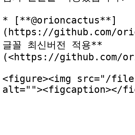
* [**@orioncactus**]
(https://github.com/or
글꼴 최신버전 적용** 
(<https://github.com/or
<figure><img src="/file