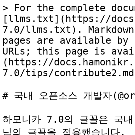
> For the complete docu
[llms.txt](https://docs
7.0/llms.txt). Markdown
pages are available by 
URLs; this page is avai
(https://docs.hamonikr.
7.0/tips/contribute2.md)
# 국내 오픈소스 개발자(@ori
하모니카 7.0의 글꼴은 국내 
님의 글꼴을 적용했습니다.
