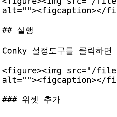
<figure><img src="/file
alt=""><figcaption></fi
## 실행

Conky 설정도구를 클릭하면 C
<figure><img src="/file
alt=""><figcaption></fi
### 위젯 추가
