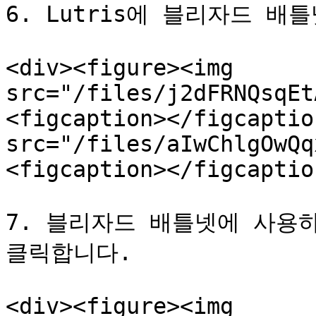
6. Lutris에 블리자드 배틀
<div><figure><img 
src="/files/j2dFRNQsqEt
<figcaption></figcaptio
src="/files/aIwChlgOwQq
<figcaption></figcaptio
7. 블리자드 배틀넷에 사용하
클릭합니다.

<div><figure><img 