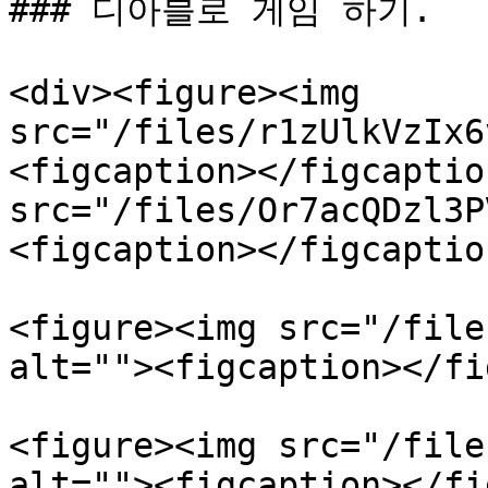
### 디아블로 게임 하기.

<div><figure><img 
src="/files/r1zUlkVzIx6
<figcaption></figcaptio
src="/files/Or7acQDzl3P
<figcaption></figcaptio
<figure><img src="/file
alt=""><figcaption></fi
<figure><img src="/file
alt=""><figcaption></fi