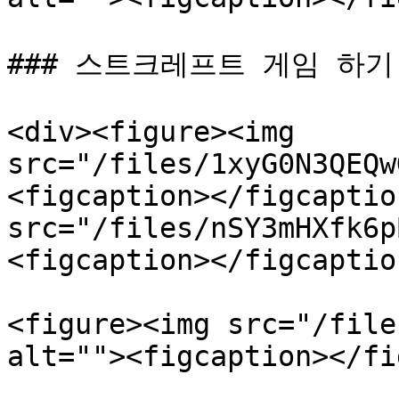
### 스트크레프트 게임 하기.
<div><figure><img 
src="/files/1xyG0N3QEQw
<figcaption></figcaptio
src="/files/nSY3mHXfk6p
<figcaption></figcaptio
<figure><img src="/file
alt=""><figcaption></fi