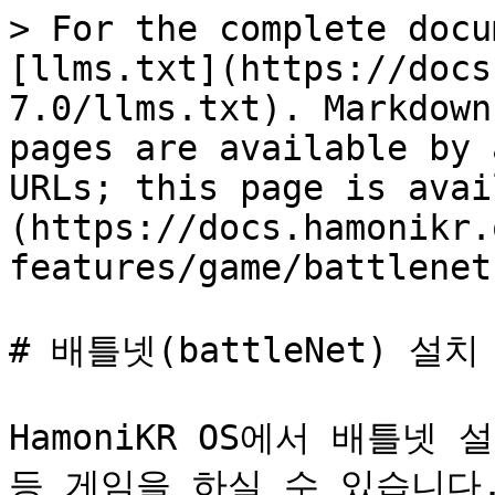
> For the complete docu
[llms.txt](https://docs
7.0/llms.txt). Markdown
pages are available by 
URLs; this page is avai
(https://docs.hamonikr.
features/game/battlenet
# 배틀넷(battleNet) 설치

HamoniKR OS에서 배틀
등 게임을 하실 수 있습니다.