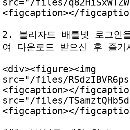
src="/files/q82HiSxWTZW
<figcaption></figcaptio
2. 블리자드 배틀넷 로그인
여 다운로드 받으신 후 즐기세요
<div><figure><img 
src="/files/RSdzIBVR6ps
<figcaption></figcaptio
src="/files/TSamztQHb5d
<figcaption></figcaptio