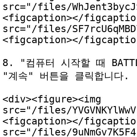
src="/files/WhJent3bycJ
<figcaption></figcaptio
src="/files/SF7rcU6qMBD
<figcaption></figcaptio
8. "컴퓨터 시작할 때 BATT
"계속" 버튼을 클릭합니다.

<div><figure><img 
src="/files/YVGVNKYlWwV
<figcaption></figcaptio
src="/files/9uNmGv7K5F4