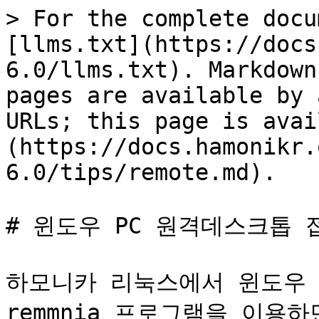
> For the complete docu
[llms.txt](https://docs
6.0/llms.txt). Markdown
pages are available by 
URLs; this page is avai
(https://docs.hamonikr.
6.0/tips/remote.md).

# 윈도우 PC 원격데스크톱 
하모니카 리눅스에서 윈도우 
remmnia 프로그램을 이용