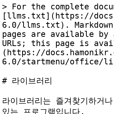
> For the complete docu
[llms.txt](https://docs
6.0/llms.txt). Markdown
pages are available by 
URLs; this page is avai
(https://docs.hamonikr.
6.0/startmenu/office/li
# 라이브러리

라이브러리는 즐겨찾기하거나 
있는 프로그램입니다.
