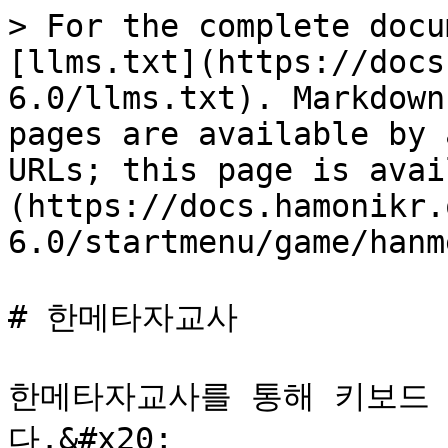
> For the complete docu
[llms.txt](https://docs
6.0/llms.txt). Markdown
pages are available by 
URLs; this page is avai
(https://docs.hamonikr.
6.0/startmenu/game/hanm
# 한메타자교사

한메타자교사를 통해 키보드
다.&#x20;
