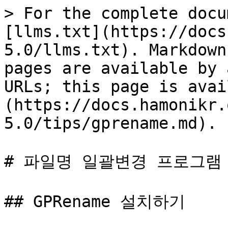
> For the complete docu
[llms.txt](https://docs
5.0/llms.txt). Markdown
pages are available by 
URLs; this page is avai
(https://docs.hamonikr.
5.0/tips/gprename.md).

# 파일명 일괄변경 프로그램 GP
## GPRename 설치하기
