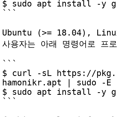
$ sudo apt install -y g
```

Ubuntu (>= 18.04), Li
사용자는 아래 명령어로 프로
```

$ curl -sL https://pkg.
hamonikr.apt | sudo -E 
$ sudo apt install -y g
```
