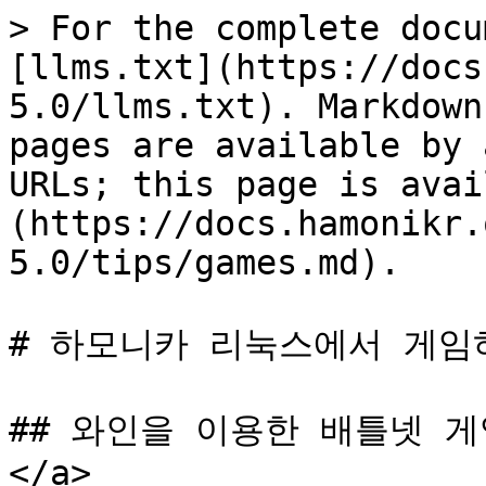
> For the complete docu
[llms.txt](https://docs
5.0/llms.txt). Markdown
pages are available by 
URLs; this page is avai
(https://docs.hamonikr.
5.0/tips/games.md).

# 하모니카 리눅스에서 게임하
## 와인을 이용한 배틀넷 게임 <
</a>
