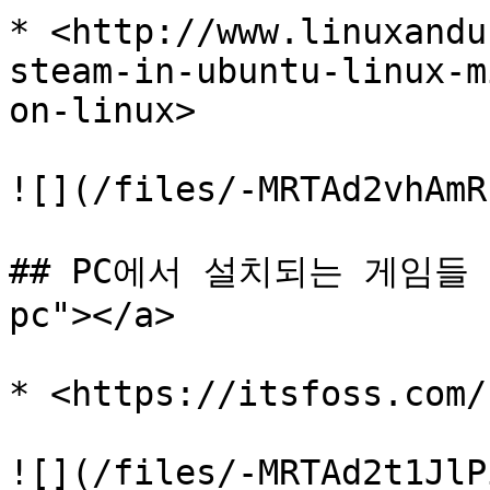
* <http://www.linuxandu
steam-in-ubuntu-linux-m
on-linux>

![](/files/-MRTAd2vhAmR
## PC에서 설치되는 게임들 <a 
pc"></a>

* <https://itsfoss.com/
![](/files/-MRTAd2t1JlP