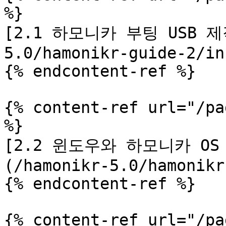
%}

[2.1 하모니카 부팅 USB 제작
5.0/hamonikr-guide-2/in
{% endcontent-ref %}

{% content-ref url="/pa
%}

[2.2 윈도우와 하모니카 O
(/hamonikr-5.0/hamonikr
{% endcontent-ref %}

{% content-ref url="/pa