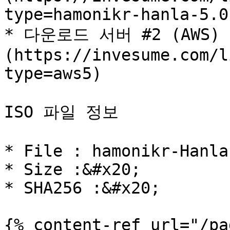
type=hamonikr-hanla-5.0
* 다운로드 서버 #2 (AWS) : 
(https://invesume.com/l
type=aws5)

ISO 파일 정보

* File : hamonikr-Hanla
* Size :&#x20;

* SHA256 :&#x20;

{% content-ref url="/pa